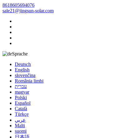
8618605694076
sale21@jingsun-solar.com
Sprache
Deutsch
English
slovenčina
România limbi
עברית
magyar
Polski
Español
Català
Türkçe
عربي
Malti
suomi
日本語