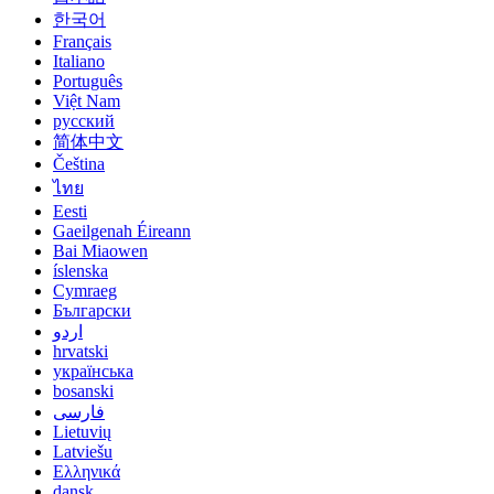
한국어
Français
Italiano
Português
Việt Nam
русский
简体中文
Čeština
ไทย
Eesti
Gaeilgenah Éireann
Bai Miaowen
íslenska
Cymraeg
Български
اردو
hrvatski
українська
bosanski
فارسی
Lietuvių
Latviešu
Ελληνικά
dansk