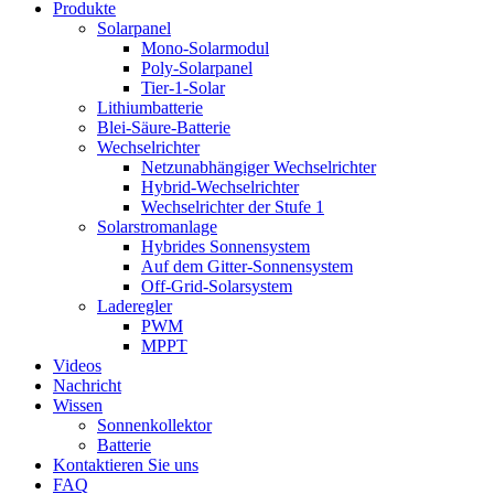
Produkte
Solarpanel
Mono-Solarmodul
Poly-Solarpanel
Tier-1-Solar
Lithiumbatterie
Blei-Säure-Batterie
Wechselrichter
Netzunabhängiger Wechselrichter
Hybrid-Wechselrichter
Wechselrichter der Stufe 1
Solarstromanlage
Hybrides Sonnensystem
Auf dem Gitter-Sonnensystem
Off-Grid-Solarsystem
Laderegler
PWM
MPPT
Videos
Nachricht
Wissen
Sonnenkollektor
Batterie
Kontaktieren Sie uns
FAQ