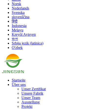
Norsk
Nederlands
Svenska
slovenščina
हिंदी
Indonesia
Melayu
Kreyòl Ayisyen
বাংলা
Srbija jezik (latinica)
O'zbek
Startseite
Über uns
Unser Zertifikat
Unsere Fabrik
Unser Team
Ausstellung
Projekt